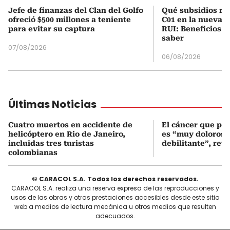
Jefe de finanzas del Clan del Golfo
Qué subsidios rec
ofreció $500 millones a teniente
C01 en la nueva c
para evitar su captura
RUI: Beneficios y
saber
07/08/2026
06/08/2026
Últimas Noticias
Cuatro muertos en accidente de
El cáncer que pa
helicóptero en Rio de Janeiro,
es “muy doloroso
incluidas tres turistas
debilitante”, reve
colombianas
© CARACOL S.A. Todos los derechos reservados.
CARACOL S.A. realiza una reserva expresa de las reproducciones y
usos de las obras y otras prestaciones accesibles desde este sitio
web a medios de lectura mecánica u otros medios que resulten
adecuados.