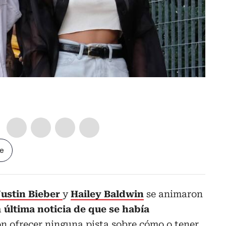
le
ustin Bieber
y
Hailey Baldwin
se animaron
a
última noticia de que se había
on ofrecer ninguna pista sobre cómo o tener