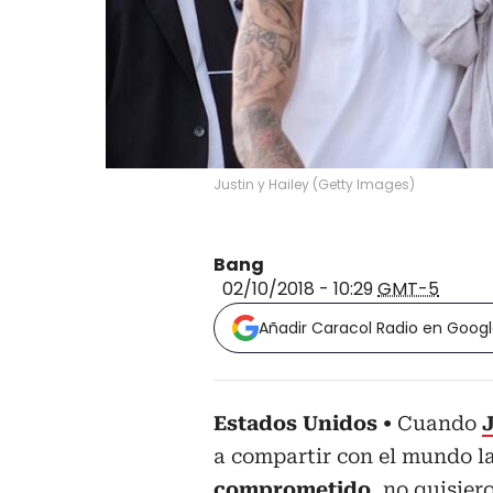
Justin y Hailey
(
Getty Images
)
Bang
02/10/2018 - 10:29
GMT-5
Añadir Caracol Radio en Goog
Estados Unidos
Cuando
J
a compartir con el mundo l
comprometido
, no quisier