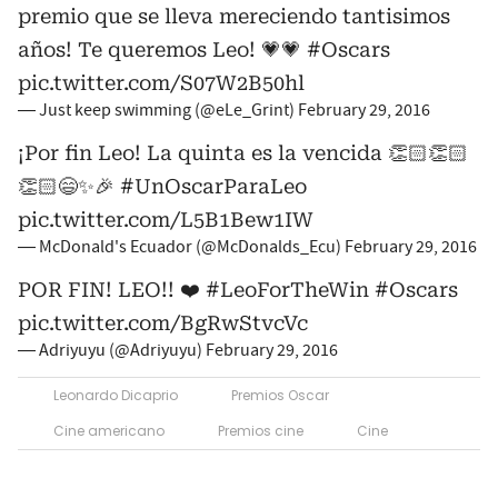
premio que se lleva mereciendo tantisimos
años! Te queremos Leo! 💗💗
#Oscars
pic.twitter.com/S07W2B50hl
— Just keep swimming (@eLe_Grint)
February 29, 2016
¡Por fin Leo! La quinta es la vencida 👏🏻👏🏻
👏🏻😄✨🎉
#UnOscarParaLeo
pic.twitter.com/L5B1Bew1IW
— McDonald's Ecuador (@McDonalds_Ecu)
February 29, 2016
POR FIN! LEO!! ❤️
#LeoForTheWin
#Oscars
pic.twitter.com/BgRwStvcVc
— Adriyuyu (@Adriyuyu)
February 29, 2016
Leonardo Dicaprio
Premios Oscar
Cine americano
Premios cine
Cine