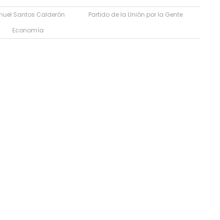
uel Santos Calderón
Partido de la Unión por la Gente
Economía