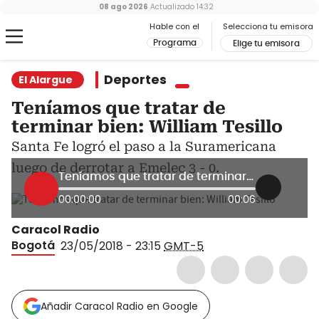
08 ago 2026
Actualizado
14:32
Hable con el
Selecciona tu emisora
Programa
Elige tu emisora
Deportes
El Alargue
Teníamos que tratar de
terminar bien: William Tesillo
Santa Fe logró el paso a la Suramericana
luego de derrotar a Emelec 3 - 0.
Teníamos que tratar de terminar bien: William Tesillo
00:00:00
00:06
Caracol Radio
Bogotá
23/05/2018 - 23:15
GMT-5
Añadir Caracol Radio en Google