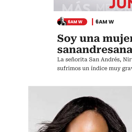
6AM W
6AM W
Soy una mujer
sanandresana:
La señorita San Andrés, Nir
sufrimos un índice muy grav