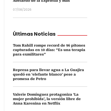
Abelardo de la Espriella y más
07/08/2026
Últimas Noticias
Tom Rahill rompe record de 96 pitones
capturadas en 10 días: “Es una terapia
para exmilitares”
Represa para llevar agua a La Guajira
quedó en ‘elefante blanco’ pese a
promesa de Petro
Valerie Domínguez protagoniza ‘La
mujer prohibida’, la versión libre de
Anna Karenina en Netflix