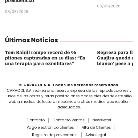
presidencial
06/08/2026
08/08/2026
Últimas Noticias
Tom Rahill rompe record de 96
Represa para lle
pitones capturadas en 10 días: “Es
Guajira quedó en 
una terapia para exmilitares”
blanco’ pese a p
© CARACOL S.A. Todos los derechos reservados.
CARACOL S.A. realiza una reserva expresa de las reproducciones y
usos de las obras y otras prestaciones accesibles desde este sitio
web a medios de lectura mecánica u otros medios que resulten
adecuados.
Contacto
Contacto Ventas
Newsletter
Pago electrónico clientes
Alta de Clientes
Registro de proveedores
Aviso legal