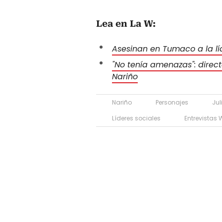
Lea en La W:
Asesinan en Tumaco a la líd
"No tenía amenazas": directo
Nariño
Nariño
Personajes
Jul
Líderes sociales
Entrevistas 