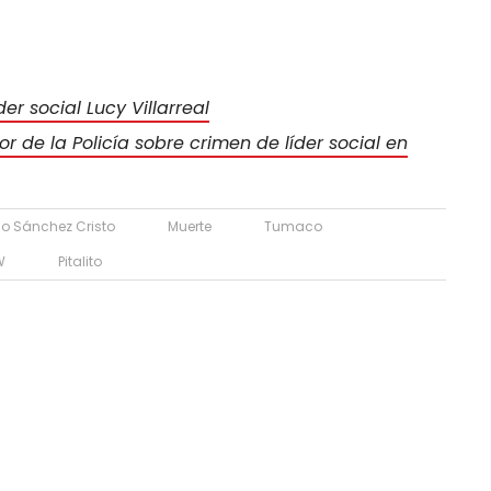
er social Lucy Villarreal
r de la Policía sobre crimen de líder social en
io Sánchez Cristo
Muerte
Tumaco
W
Pitalito