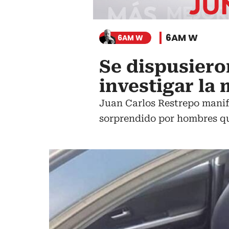
6AM W
6AM W
Se dispusiero
investigar la 
Juan Carlos Restrepo manife
sorprendido por hombres qu