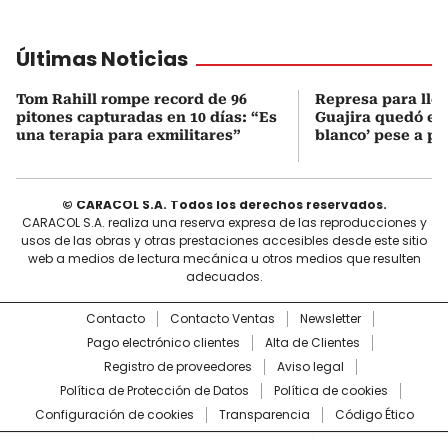
Últimas Noticias
Tom Rahill rompe record de 96
Represa para lle
pitones capturadas en 10 días: “Es
Guajira quedó en 
una terapia para exmilitares”
blanco’ pese a p
© CARACOL S.A. Todos los derechos reservados.
CARACOL S.A. realiza una reserva expresa de las reproducciones y
usos de las obras y otras prestaciones accesibles desde este sitio
web a medios de lectura mecánica u otros medios que resulten
adecuados.
Contacto
Contacto Ventas
Newsletter
Pago electrónico clientes
Alta de Clientes
Registro de proveedores
Aviso legal
Política de Protección de Datos
Política de cookies
Configuración de cookies
Transparencia
Código Ético