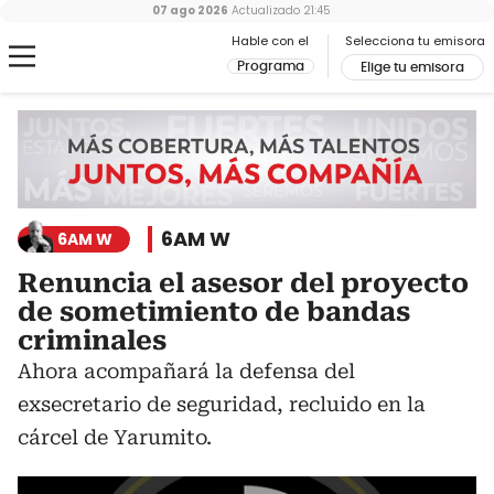
07 ago 2026
Actualizado
21:45
Hable con el
Selecciona tu emisora
Programa
Elige tu emisora
6AM W
6AM W
Renuncia el asesor del proyecto
de sometimiento de bandas
criminales
Ahora acompañará la defensa del
exsecretario de seguridad, recluido en la
cárcel de Yarumito.