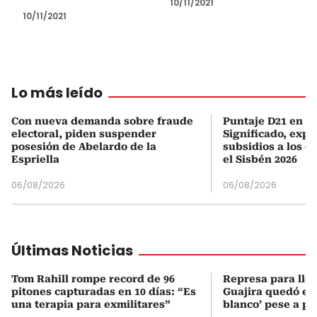
10/11/2021
10/11/2021
Lo más leído
Con nueva demanda sobre fraude
Puntaje D21 en el
electoral, piden suspender
Significado, expl
posesión de Abelardo de la
subsidios a los q
Espriella
el Sisbén 2026
06/08/2026
06/08/2026
Últimas Noticias
Tom Rahill rompe record de 96
Represa para lle
pitones capturadas en 10 días: “Es
Guajira quedó en 
una terapia para exmilitares”
blanco’ pese a p