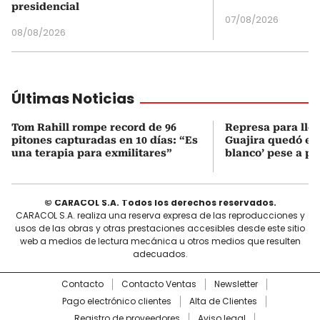
presidencial
07/08/2026
08/08/2026
Últimas Noticias
Tom Rahill rompe record de 96
Represa para lle
pitones capturadas en 10 días: “Es
Guajira quedó en 
una terapia para exmilitares”
blanco’ pese a p
© CARACOL S.A. Todos los derechos reservados.
CARACOL S.A. realiza una reserva expresa de las reproducciones y
usos de las obras y otras prestaciones accesibles desde este sitio
web a medios de lectura mecánica u otros medios que resulten
adecuados.
Contacto
Contacto Ventas
Newsletter
Pago electrónico clientes
Alta de Clientes
Registro de proveedores
Aviso legal