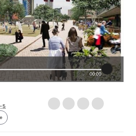
00:00
-5
le