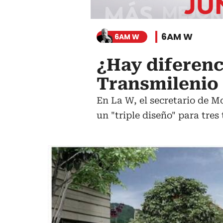
6AM W
6AM W
¿Hay diferenc
Transmilenio
En La W, el secretario de Mo
un "triple diseño" para tres