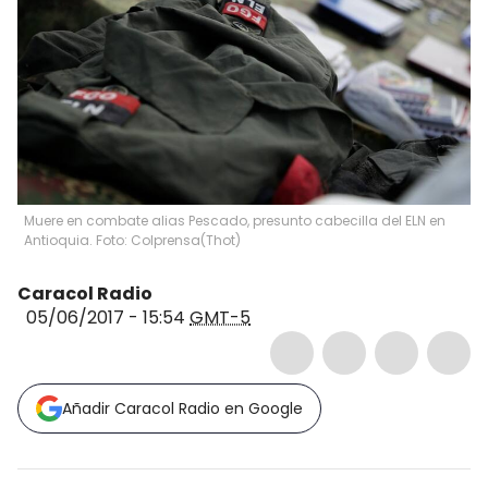
Muere en combate alias Pescado, presunto cabecilla del ELN en
Antioquia. Foto: Colprensa
(
Thot
)
Caracol Radio
05/06/2017 - 15:54
GMT-5
Añadir Caracol Radio en Google