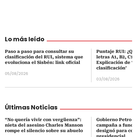
Lo más leído
Paso a paso para consultar su
Puntaje RUI: ¿Qué
clasificación del RUI, sistema que
letras A1, B2, C1 
evoluciona el Sisbén: link oficial
Explicación de ‘
clasificación’
05/08/2026
03/08/2026
Últimas Noticias
“No quería vivir con vergüenza”:
Gobierno Petro a
nieta del asesino Charles Manson
campaña a funcio
rompe el silencio sobre su abuelo
designó para coo
presidencial