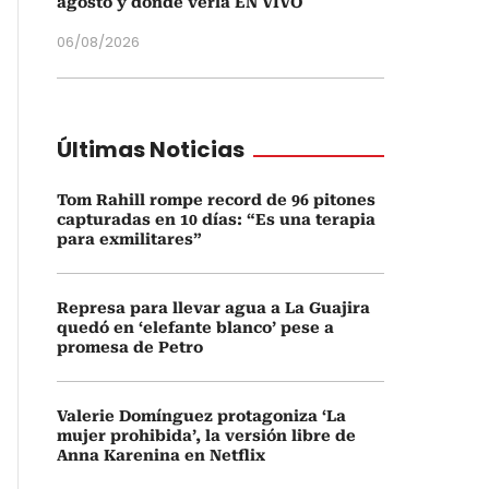
agosto y dónde verla EN VIVO
06/08/2026
Últimas Noticias
Tom Rahill rompe record de 96 pitones
capturadas en 10 días: “Es una terapia
para exmilitares”
Represa para llevar agua a La Guajira
quedó en ‘elefante blanco’ pese a
promesa de Petro
Valerie Domínguez protagoniza ‘La
mujer prohibida’, la versión libre de
Anna Karenina en Netflix