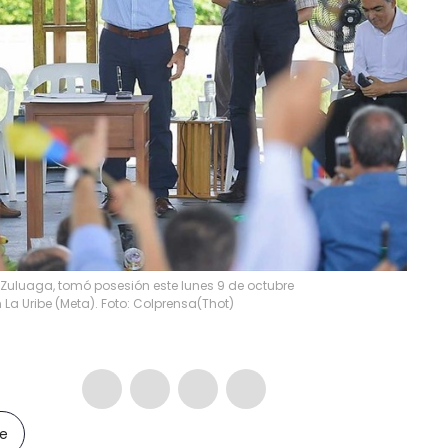
o Zuluaga, tomó posesión este lunes 9 de octubre
La Uribe (Meta). Foto: Colprensa
(
Thot
)
le