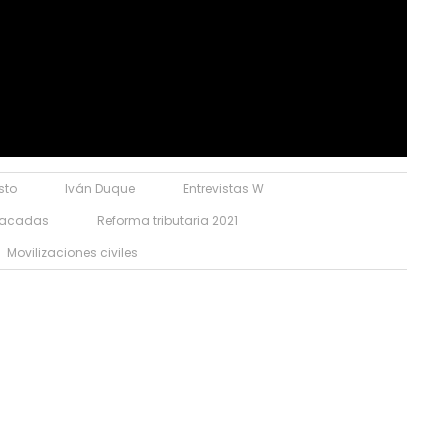
sto
Iván Duque
Entrevistas W
stacadas
Reforma tributaria 2021
Movilizaciones civiles