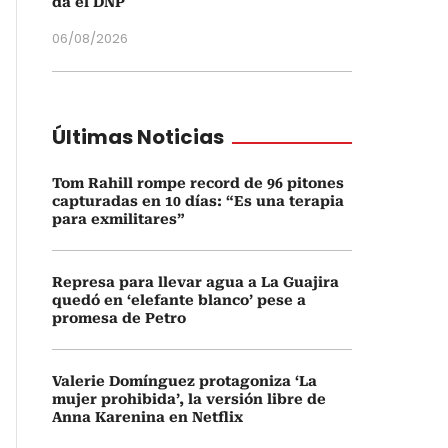
da el DNP
06/08/2026
Últimas Noticias
Tom Rahill rompe record de 96 pitones
capturadas en 10 días: “Es una terapia
para exmilitares”
Represa para llevar agua a La Guajira
quedó en ‘elefante blanco’ pese a
promesa de Petro
Valerie Domínguez protagoniza ‘La
mujer prohibida’, la versión libre de
Anna Karenina en Netflix