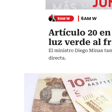
6AM W
6AM W
Artículo 20 e
luz verde al 
El ministro Diego Minas tamb
directa.