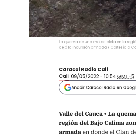
La quema de una motocicleta en la regió
dejó la incursión armada
/
Cortesía a Ca
Caracol Radio Cali
Cali
09/05/2022 - 10:54
GMT-5
Añadir Caracol Radio en Goog
Valle del Cauca
La quema 
región del Bajo Calima zon
armada
en donde el Clan de