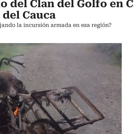
o del Clan del Golfo en 
e del Cauca
jando la incursión armada en esa región?