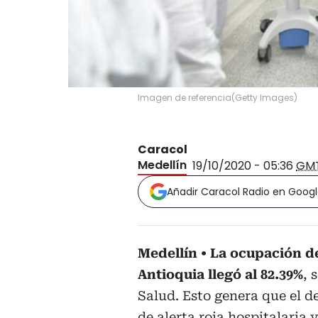
Imagen de referencia
(
Getty Images
)
Caracol
Medellín
19/10/2020 - 05:36
GM
Añadir Caracol Radio en Goog
Medellín
La ocupación d
Antioquia llegó al 82.39%
, 
Salud. Esto genera que el 
de alerta roja hospitalaria 