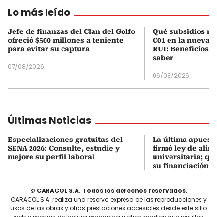
Lo más leído
Jefe de finanzas del Clan del Golfo
Qué subsidios rec
ofreció $500 millones a teniente
C01 en la nueva c
para evitar su captura
RUI: Beneficios y
saber
07/08/2026
06/08/2026
Últimas Noticias
Especializaciones gratuitas del
La última apuesta
SENA 2026: Consulte, estudie y
firmó ley de alim
mejore su perfil laboral
universitaria; q
su financiación
© CARACOL S.A. Todos los derechos reservados.
CARACOL S.A. realiza una reserva expresa de las reproducciones y
usos de las obras y otras prestaciones accesibles desde este sitio
web a medios de lectura mecánica u otros medios que resulten