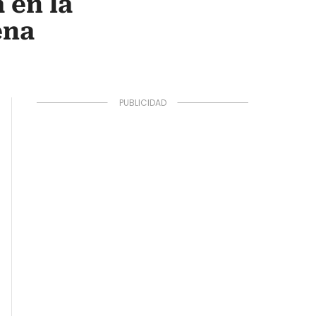
 en la
ena