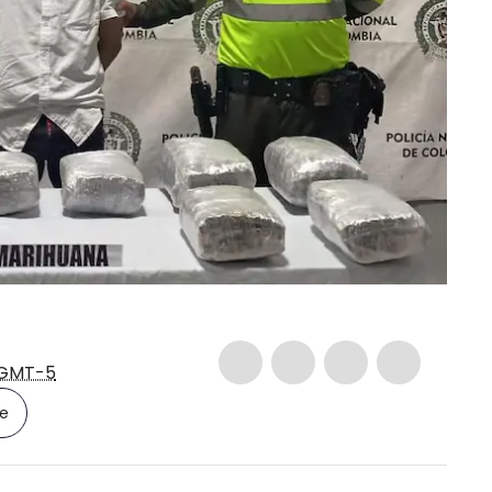
GMT-5
le