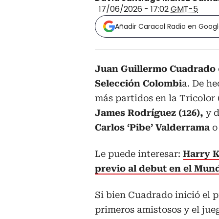
17/06/2026 - 17:02
GMT-5
Añadir Caracol Radio en Goog
Juan Guillermo Cuadrado
Selección Colombi
a. De he
más partidos en la Tricolor 
James Rodríguez (126),
y d
Carlos ‘Pibe’ Valderrama
o
Le puede interesar:
Harry K
previo al debut en el Mun
Si bien Cuadrado inició el 
primeros amistosos y el jueg