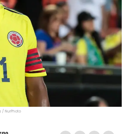
s
/
NurPhoto
rgo