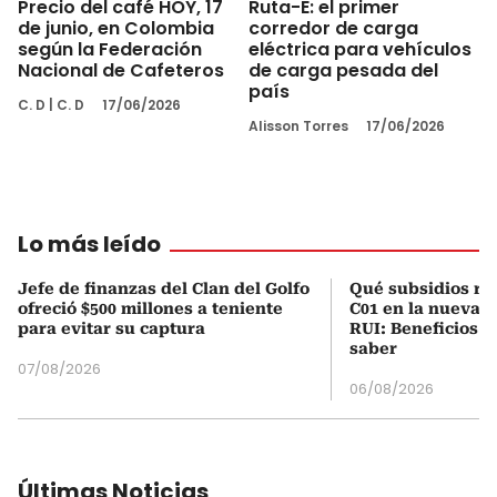
Precio del café HOY, 17
Ruta-E: el primer
de junio, en Colombia
corredor de carga
según la Federación
eléctrica para vehículos
Nacional de Cafeteros
de carga pesada del
país
C. D
|
C. D
17/06/2026
Alisson Torres
17/06/2026
Lo más leído
Jefe de finanzas del Clan del Golfo
Qué subsidios rec
ofreció $500 millones a teniente
C01 en la nueva c
para evitar su captura
RUI: Beneficios y
saber
07/08/2026
06/08/2026
Últimas Noticias