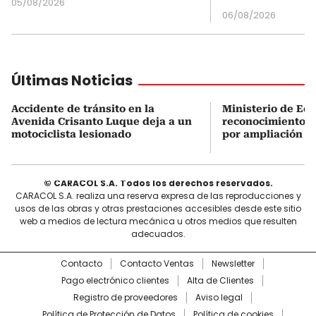
05/08/2026
06/08/2026
Últimas Noticias
Accidente de tránsito en la
Ministerio de Ed
Avenida Crisanto Luque deja a un
reconocimiento a
motociclista lesionado
por ampliación d
© CARACOL S.A. Todos los derechos reservados.
CARACOL S.A. realiza una reserva expresa de las reproducciones y
usos de las obras y otras prestaciones accesibles desde este sitio
web a medios de lectura mecánica u otros medios que resulten
adecuados.
Contacto
Contacto Ventas
Newsletter
Pago electrónico clientes
Alta de Clientes
Registro de proveedores
Aviso legal
Política de Protección de Datos
Política de cookies