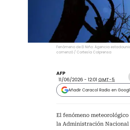
Fenómeno de El Niño: Agencia estadounid
comenzó
/
Cortesía Colprensa
AFP
11/06/2026 - 12:01
GMT-5
Añadir Caracol Radio en Goog
El fenómeno meteorológico 
la Administración Nacional