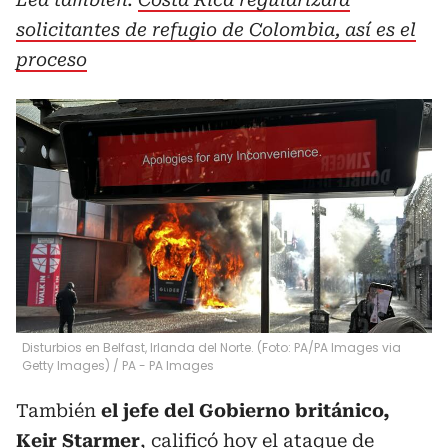
solicitantes de refugio de Colombia, así es el
proceso
Disturbios en Belfast, Irlanda del Norte. (Foto: PA/PA Images via
Getty Images)
/
PA - PA Images
También
el jefe del Gobierno británico,
Keir Starmer
, calificó hoy el ataque de