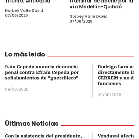
Triunfo, Antioquia
transitar de noche por la
vía Medellín-Quibdó
Norbey Valle David
07/06/2026
Norbey Valle David
07/06/2026
Lo más leído
Iván Cepeda anuncia denuncia
Rodrigo Lara asu
penal contra Efraín Cepeda por
directamente la P
señalamientos de “guerrillero”
CERREM y no del
funciones
09/08/2026
09/08/2026
Últimas Noticias
Con la asistencia del presidente,
Vendaval afecta 