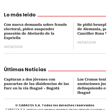
Lo más leído
Con nueva demanda sobre fraude
Se pidió beneplá
electoral, piden suspender
de Alemania, pero
posesión de Abelardo de la
Canciller Rosa Vi
Espriella
06/08/2026
06/08/2026
Últimas Noticias
Capturan a dos jóvenes con
Los Cronos tenía
pancartas de las disidencias de las
anotaciones judic
Farc en la vía Ibagué - Bogotá
delinquiendo en l
Ibagué
© CARACOL S.A. Todos los derechos reservados.
CARACOL S.A. realiza una reserva expresa de las reproducciones y