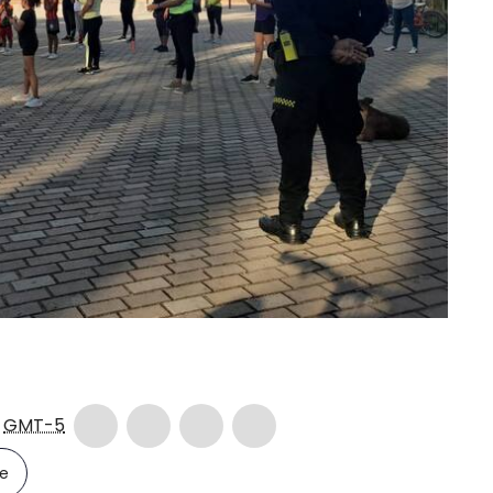
5
GMT-5
le