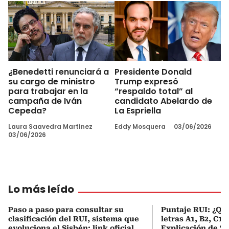
¿Benedetti renunciará a
Presidente Donald
su cargo de ministro
Trump expresó
para trabajar en la
“respaldo total” al
campaña de Iván
candidato Abelardo de
Cepeda?
La Espriella
Laura Saavedra Martínez
Eddy Mosquera
03/06/2026
03/06/2026
Lo más leído
Paso a paso para consultar su
Puntaje RUI: ¿Qué
clasificación del RUI, sistema que
letras A1, B2, C1 
evoluciona el Sisbén: link oficial
Explicación de ‘