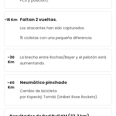
PCS y posición).
Faltan 2 vueltas.
-16 Km
Los atacantes han sido capturados.
15 ciclistas con una pequeña diferencia.
-30
La brecha entre Rochas/Bayer y el pelotón está
Km
aumentando.
Neumático pinchado
-40
Km
Cambio de bicicleta
por Kopecký Tomáš (Unibet Rose Rockets).