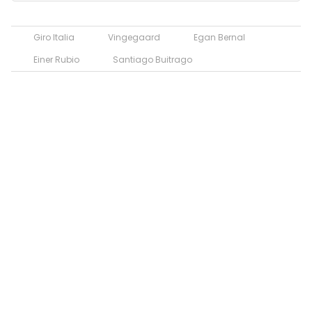
Giro Italia
Vingegaard
Egan Bernal
Einer Rubio
Santiago Buitrago