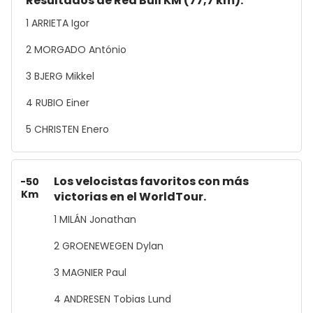
Resultados de Red Bull KM (77,7 km).
1 ARRIETA Igor
2 MORGADO António
3 BJERG Mikkel
4 RUBIO Einer
5 CHRISTEN Enero
Los velocistas favoritos con más
-50
Km
victorias en el WorldTour.
1 MILÁN Jonathan
2 GROENEWEGEN Dylan
3 MAGNIER Paul
4 ANDRESEN Tobias Lund