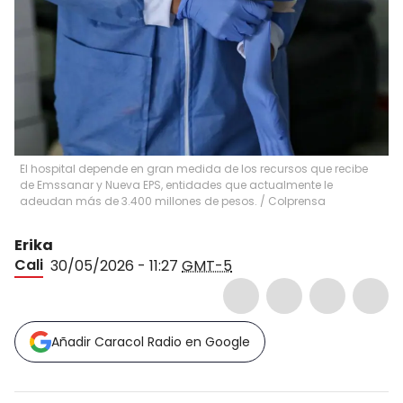
El hospital depende en gran medida de los recursos que recibe
de Emssanar y Nueva EPS, entidades que actualmente le
adeudan más de 3.400 millones de pesos.
/
Colprensa
Erika
Cali
30/05/2026 - 11:27
GMT-5
Añadir Caracol Radio en Google