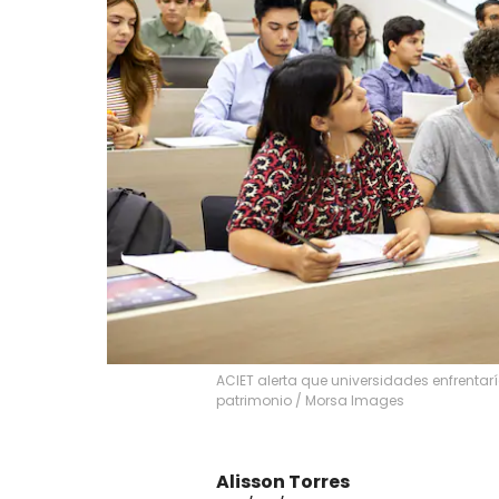
ACIET alerta que universidades enfrentarí
patrimonio
/
Morsa Images
Alisson Torres