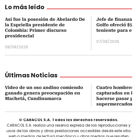
Lo más leído
Así fue la posesión de Abelardo De
Jefe de finanzas 
la Espriella presidente de
Golfo ofreció $50
Colombia: Primer discurso
teniente para evi
presidencial
07/08/2026
08/08/2026
Últimas Noticias
Video de un oso andino comiendo
Cuatro hombres 
ganado genera preocupación en
capturados en Bo
Machetá, Cundinamarca
hacerse pasar po
supermercados
© CARACOL S.A. Todos los derechos reservados.
CARACOL S.A. realiza una reserva expresa de las reproducciones y
usos de las obras y otras prestaciones accesibles desde este sitio
web a medios de lectura mecánica u otros medios que resulten