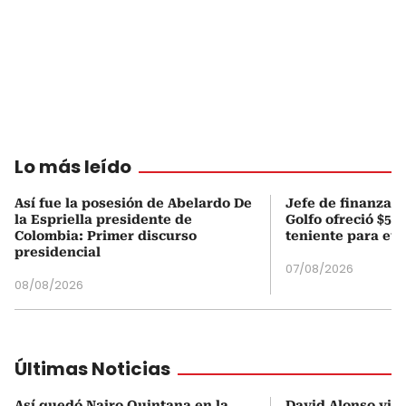
Lo más leído
Así fue la posesión de Abelardo De
Jefe de finanzas 
la Espriella presidente de
Golfo ofreció $50
Colombia: Primer discurso
teniente para evi
presidencial
07/08/2026
08/08/2026
Últimas Noticias
Así quedó Nairo Quintana en la
David Alonso viv