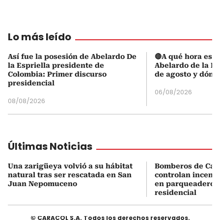
Lo más leído
Así fue la posesión de Abelardo De
🔴A qué hora es l
la Espriella presidente de
Abelardo de la Es
Colombia: Primer discurso
de agosto y dónd
presidencial
06/08/2026
08/08/2026
Últimas Noticias
Una zarigüeya volvió a su hábitat
Bomberos de Car
natural tras ser rescatada en San
controlan incend
Juan Nepomuceno
en parqueadero d
residencial
© CARACOL S.A. Todos los derechos reservados.