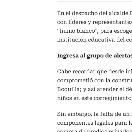
En el despacho del alcalde
con líderes y representante
“humo blanco”, para escoger
institución educativa del c
Ingresa al grupo de alert
Cabe recordar que desde in
comprometió con la constr
Boquilla; y así atender el d
niños en este corregimiento
Sin embargo, la falta de un 
componentes legales para l
compra de predios privados,