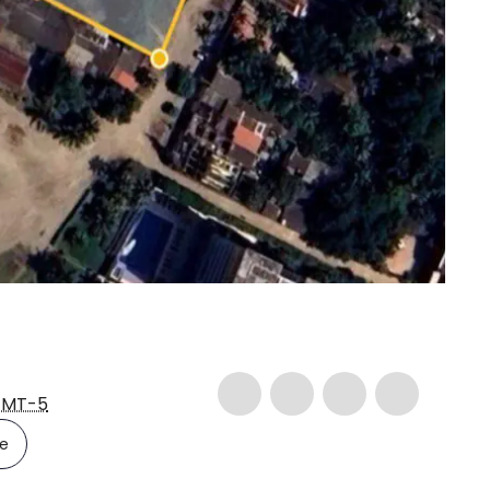
MT-5
le