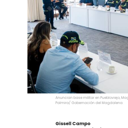
Anuncian base militar en Puebloviejo, M
Palmira/ Gobernación del Magdalena.
Gissell Campo