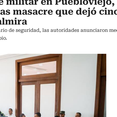
 militar en Puebloviejo,
as masacre que dejó cin
almira
rio de seguridad, las autoridades anunciaron med
io.