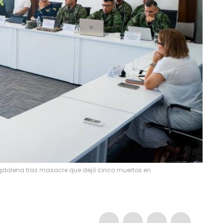
agdalena tras masacre que dejó cinco muertos en