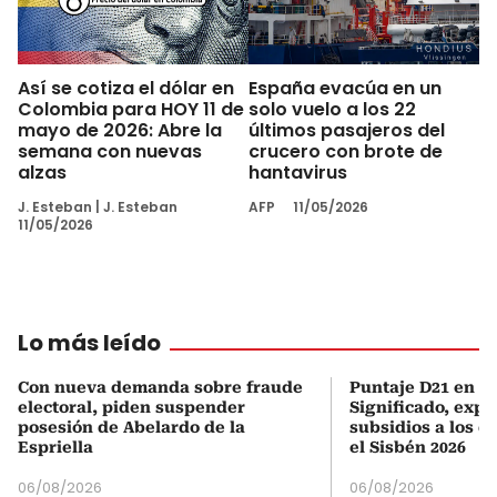
Así se cotiza el dólar en
España evacúa en un
Colombia para HOY 11 de
solo vuelo a los 22
mayo de 2026: Abre la
últimos pasajeros del
semana con nuevas
crucero con brote de
alzas
hantavirus
J. Esteban
|
J. Esteban
AFP
11/05/2026
11/05/2026
Lo más leído
Con nueva demanda sobre fraude
Puntaje D21 en el
electoral, piden suspender
Significado, expl
posesión de Abelardo de la
subsidios a los q
Espriella
el Sisbén 2026
06/08/2026
06/08/2026