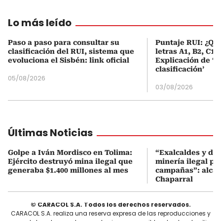
Lo más leído
Paso a paso para consultar su
Puntaje RUI: ¿Qué
clasificación del RUI, sistema que
letras A1, B2, C1 
evoluciona el Sisbén: link oficial
Explicación de ‘
clasificación’
05/08/2026
03/08/2026
Últimas Noticias
Golpe a Iván Mordisco en Tolima:
“Exalcaldes y dir
Ejército destruyó mina ilegal que
minería ilegal pa
generaba $1.400 millones al mes
campañas”: alcal
Chaparral
© CARACOL S.A. Todos los derechos reservados.
CARACOL S.A. realiza una reserva expresa de las reproducciones y