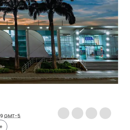
09
GMT-5
le