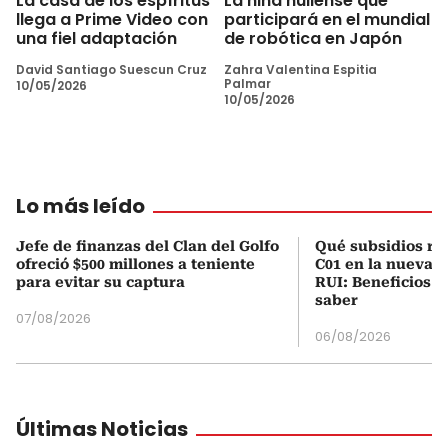
La casa de los espíritus
La niña huilense que
llega a Prime Video con
participará en el mundial
una fiel adaptación
de robótica en Japón
David Santiago Suescun Cruz
Zahra Valentina Espitia
Palmar
10/05/2026
10/05/2026
Lo más leído
Jefe de finanzas del Clan del Golfo
Qué subsidios rec
ofreció $500 millones a teniente
C01 en la nueva c
para evitar su captura
RUI: Beneficios y
saber
07/08/2026
06/08/2026
Últimas Noticias