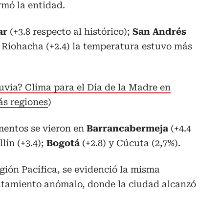
irmó la entidad.
ar
(+3.8 respecto al histórico);
San Andrés
 y Riohacha (+2.4) la temperatura estuvo más
luvia? Clima para el Día de la Madre en
s regiones
)
mentos se vieron en
Barrancabermeja
(+4.4
lín (+3.4);
Bogotá
(+2.8) y Cúcuta (2,7%).
gión Pacífica, se evidenció la misma
ntamiento anómalo, donde la ciudad alcanzó