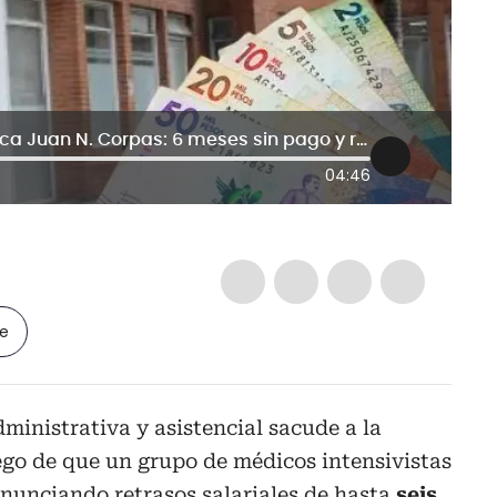
Médicos denuncian crisis en la Clínica Juan N. Corpas: 6 meses sin pago y riesgo para los pacientes
04:46
le
dministrativa y asistencial sacude a la
go de que un grupo de médicos intensivistas
unciando retrasos salariales de hasta
seis