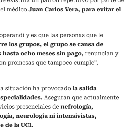
 existiría un patrón repetitivo por parte de
del médico
Juan Carlos Vera, para evitar el
operandi y es que las personas que le
re los grupos, el grupo se cansa de
is hasta ocho meses sin pago,
renuncian y
con promesas que tampoco cumple”,
.
a situación ha provocado l
a salida
especialidades.
Aseguran que actualmente
vicios presenciales de
nefrología,
ogía, neurología ni intensivistas,
e de la UCI.