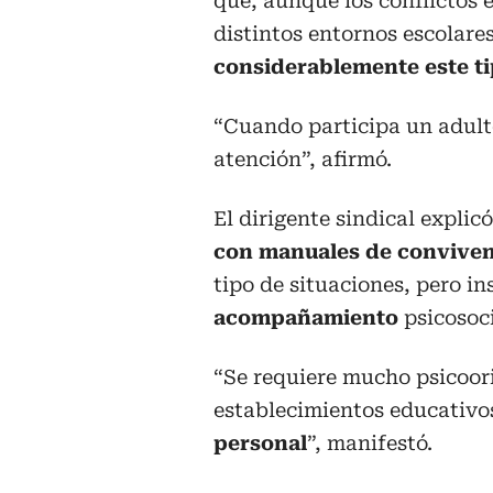
que, aunque los conflictos 
distintos entornos escolares
considerablemente este t
“Cuando participa un adulto
atención”, afirmó.
El dirigente sindical explic
con manuales de convivenc
tipo de situaciones, pero in
acompañamiento
psicosoci
“Se requiere mucho psicoor
establecimientos educativo
personal
”, manifestó.