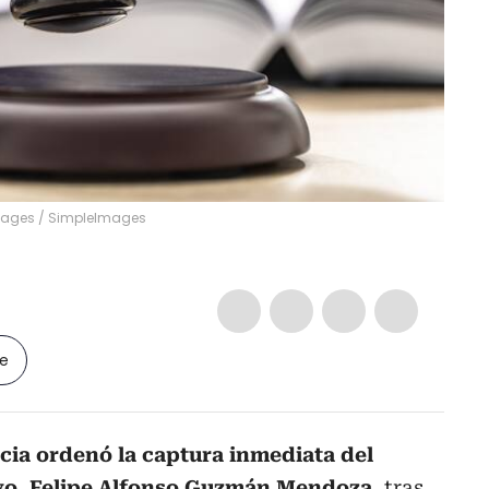
Images
/
SimpleImages
le
cia ordenó la captura inmediata del
o, Felipe Alfonso Guzmán Mendoza
, tras