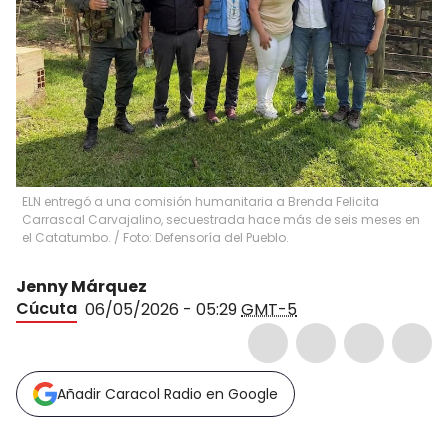
ELN entregó a una comisión humanitaria a Brenda Felicita
Carrascal Carvajalino, secuestrada hace más de seis meses en
el Catatumbo. / Foto: Defensoría del Pueblo.
Jenny Márquez
Cúcuta
06/05/2026 - 05:29
GMT-5
Añadir Caracol Radio en Google