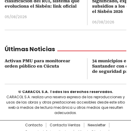
clasificación del RUI, sistema que
Significado, expl
evoluciona el Sisbén: link oficial
subsidios a los q
el Sisbén 2026
05/08/2026
06/08/2026
Últimas Noticias
Activan PMU para monitorear
34 municipios en
orden público en Cúcuta
Santander con es
de seguridad para
© CARACOL S.A. Todos los derechos reservados.
CARACOL S.A. realiza una reserva expresa de las reproducciones y
usos de las obras y otras prestaciones accesibles desde este sitio
web a medios de lectura mecánica u otros medios que resulten
adecuados.
Contacto
Contacto Ventas
Newsletter