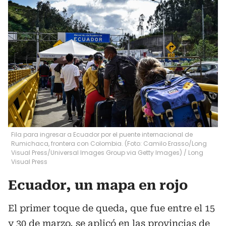
Fila para ingresar a Ecuador por el puente internacional de
Rumichaca, frontera con Colombia. (Foto: Camilo Erasso/Long
Visual Press/Universal Images Group via Getty Images)
/
Long
Visual Press
Ecuador, un mapa en rojo
El primer toque de queda, que fue entre el 15
y 30 de marzo, se aplicó en las provincias de