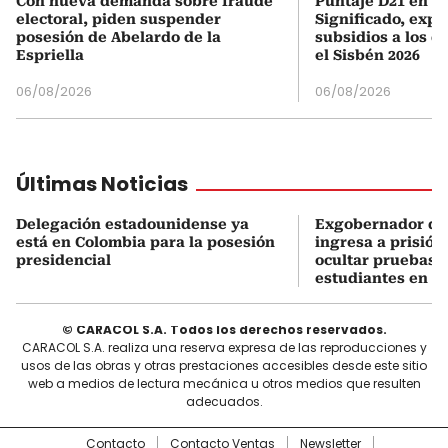
Con nueva demanda sobre fraude
Puntaje D21 en el
electoral, piden suspender
Significado, expl
posesión de Abelardo de la
subsidios a los q
Espriella
el Sisbén 2026
06/08/2026
06/08/2026
Últimas Noticias
Delegación estadounidense ya
Exgobernador de
está en Colombia para la posesión
ingresa a prisión
presidencial
ocultar pruebas 
estudiantes en M
© CARACOL S.A. Todos los derechos reservados.
CARACOL S.A. realiza una reserva expresa de las reproducciones y
usos de las obras y otras prestaciones accesibles desde este sitio
web a medios de lectura mecánica u otros medios que resulten
adecuados.
Contacto
Contacto Ventas
Newsletter