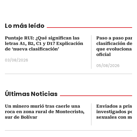
Lo más leído
Puntaje RUI: ¿Qué significan las
Paso a paso para 
letras A1, B2, C1 y D1? Explicación
clasificación del
de ‘nueva clasificación’
que evoluciona el
oficial
03/08/2026
05/08/2026
Últimas Noticias
Un minero murió tras caerle una
Enviados a prisi
roca en zona rural de Montecristo,
investigados por
sur de Bolívar
sexuales con me