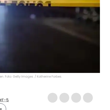
. Foto: Getty Images. / Katherine Forbes.
MT-5
le