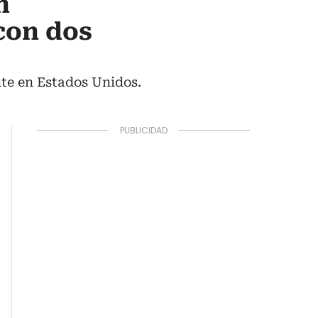
n
con dos
nte en Estados Unidos.