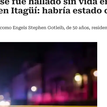
e fue hallado sin vida e
n Itagüí: habría estado 
 como Engels Stephen Gotleib, de 50 años, reside