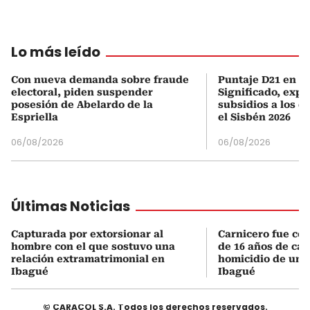
Lo más leído
Con nueva demanda sobre fraude
Puntaje D21 en el
electoral, piden suspender
Significado, expl
posesión de Abelardo de la
subsidios a los q
Espriella
el Sisbén 2026
06/08/2026
06/08/2026
Últimas Noticias
Capturada por extorsionar al
Carnicero fue co
hombre con el que sostuvo una
de 16 años de cár
relación extramatrimonial en
homicidio de un
Ibagué
Ibagué
© CARACOL S.A. Todos los derechos reservados.